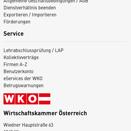
Allgemeine Geschäftsbedingungen / AGB
Dienstverhältnis beenden
Exportieren / Importieren
Förderungen
Service
Lehrabschlussprüfung / LAP
Kollektivverträge
Firmen A-Z
Benutzerkonto
eServices der WKO
Betrugswarnungen
Wirtschaftskammer Österreich
Wiedner Hauptstraße 63
D