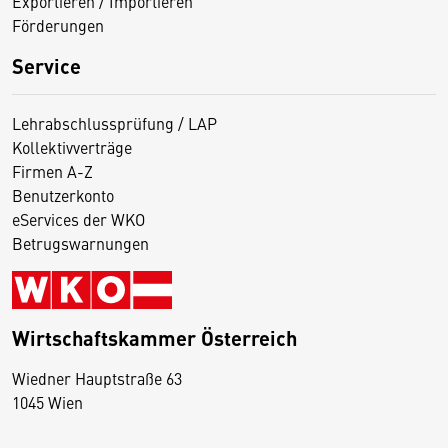
Exportieren / Importieren
Förderungen
Service
Lehrabschlussprüfung / LAP
Kollektivverträge
Firmen A-Z
Benutzerkonto
eServices der WKO
Betrugswarnungen
Wirtschaftskammer Österreich
Wiedner Hauptstraße 63
D
1045 Wien
i
e