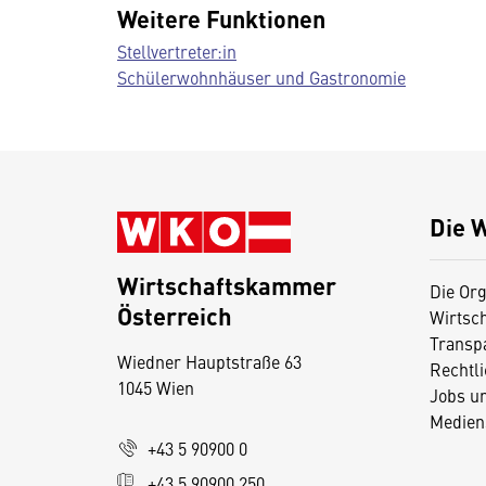
Weitere Funktionen
Stellvertreter:in
Schülerwohnhäuser und Gastronomie
Die 
Wirtschaftskammer
Die Org
Österreich
Wirtsc
D
Transp
Wiedner Hauptstraße 63
i
Rechtl
1045 Wien
Jobs u
e
Medien
s
+43 5 90900 0
e
+43 5 90900 250