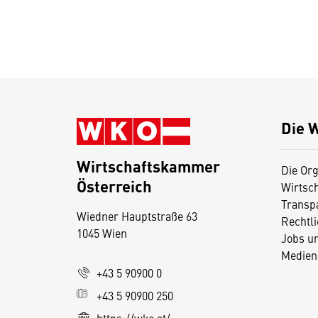
Die 
Wirtschaftskammer
Die Org
Österreich
Wirtsc
D
Transp
Wiedner Hauptstraße 63
i
Rechtl
1045 Wien
Jobs u
e
Medien
s
+43 5 90900 0
e
+43 5 90900 250
S
e
https://wko.at/