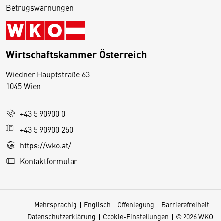
Betrugswarnungen
Wirtschaftskammer Österreich
Wiedner Hauptstraße 63
D
1045 Wien
i
e
+43 5 90900 0
s
e
+43 5 90900 250
S
https://wko.at/
e
Kontaktformular
it
e
v
Mehrsprachig
Englisch
Offenlegung
Barrierefreiheit
e
Datenschutzerklärung
Cookie-Einstellungen
© 2026 WKO