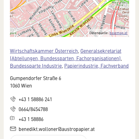
Datenquelle:
basemap.at
Wirtschaftskammer Österreich
,
Generalsekretariat
(Abteilungen, Bundessparten, Fachorganisationen)
,
Bundessparte Industrie
,
Papierindustrie, Fachverband
Gumpendorfer Straße 6
1060 Wien
+43 1 58886 241
0664/8454788
+43 1 58886
benedikt.wolloner@austropapier.at