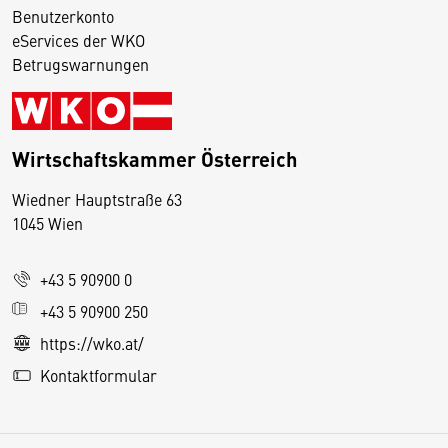
Benutzerkonto
eServices der WKO
Betrugswarnungen
Wirtschaftskammer Österreich
Wiedner Hauptstraße 63
D
1045 Wien
i
e
+43 5 90900 0
s
e
+43 5 90900 250
S
https://wko.at/
e
Kontaktformular
it
e
v