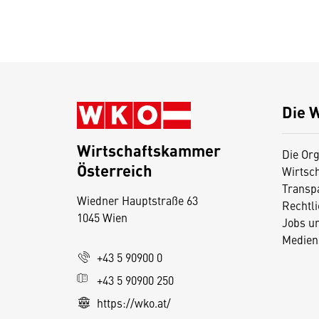
Die 
Wirtschaftskammer
Die Org
Österreich
Wirtsc
D
Transp
Wiedner Hauptstraße 63
i
Rechtl
1045 Wien
Jobs u
e
Medien
s
+43 5 90900 0
e
+43 5 90900 250
S
e
https://wko.at/