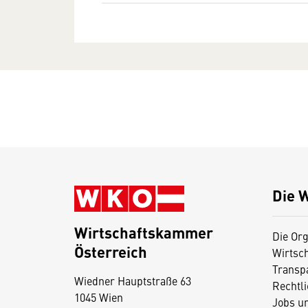
Die 
Wirtschaftskammer
Die Org
Österreich
Wirtsc
D
Transp
Wiedner Hauptstraße 63
i
Rechtl
1045 Wien
Jobs u
e