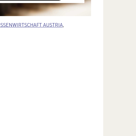
terliegen keinem dem EU-
cht angemessenen Schutzniveau und
SSENWIRTSCHAFT AUSTRIA
,
ann die US-amerikanische
ng zu diesen Daten erlangen.
Sie in unserer Datenschutzerklärung.
e Einstellungen jederzeit in den
lungen im Footer unserer Webseite