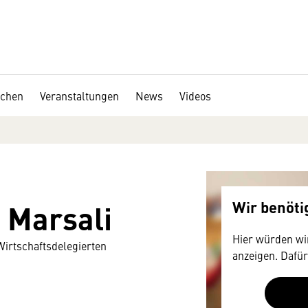
chen
Veranstaltungen
News
Videos
Marsali
Wir benöt
Hier würden wir
Wirtschaftsdelegierten
anzeigen. Dafür
Zustimmung, d
technische Dat
mitunter mit U