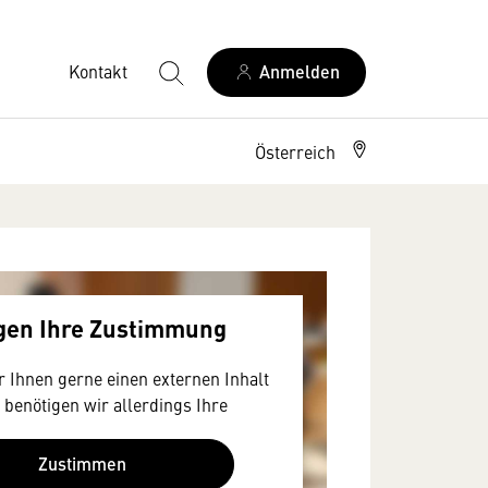
Kontakt
Anmelden
Österreich
igen Ihre Zustimmung
 Ihnen gerne einen externen Inhalt
 benötigen wir allerdings Ihre
a Ihr Browser personenbezogene
en zu Geräten und Nutzerverhalten
Zustimmen
S-amerikanischen Anbietern