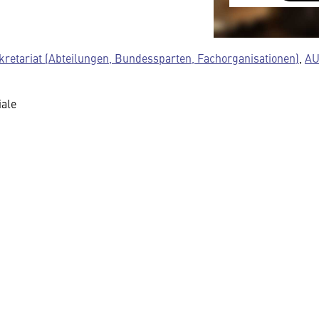
austauscht.
Diese Daten un
Datenschutzre
kretariat (Abteilungen, Bundessparten, Fachorganisationen)
,
AU
insbesondere k
Regierung Zuga
ale
Details finden 
Sie können dies
Cookie-Einstel
widerrufen.