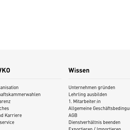
WKO
Wissen
anisation
Unternehmen gründen
haftskammerwahlen
Lehrling ausbilden
arenz
1. Mitarbeiter:in
iches
Allgemeine Geschäftsbedingu
nd Karriere
AGB
service
Dienstverhältnis beenden
Exportieren / Importieren