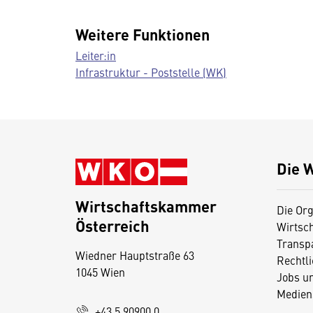
Weitere Funktionen
Leiter:in
Infrastruktur - Poststelle (WK)
Die 
Wirtschaftskammer
Die Org
Österreich
Wirtsc
D
Transp
Wiedner Hauptstraße 63
i
Rechtl
1045 Wien
Jobs u
e
Medien
s
+43 5 90900 0