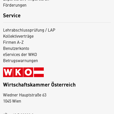
Förderungen
Service
Lehrabschlussprüfung / LAP
Kollektivverträge
Firmen A-Z
Benutzerkonto
eServices der WKO
Betrugswarnungen
Wirtschaftskammer Österreich
Wiedner Hauptstraße 63
D
1045 Wien
i
e