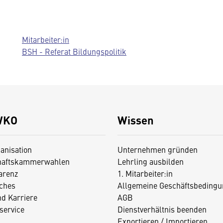
Mitarbeiter:in
BSH - Referat Bildungspolitik
WKO
Wissen
anisation
Unternehmen gründen
haftskammerwahlen
Lehrling ausbilden
arenz
1. Mitarbeiter:in
iches
Allgemeine Geschäftsbedingu
nd Karriere
AGB
service
Dienstverhältnis beenden
Exportieren / Importieren