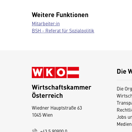
Weitere Funktionen
Mitarbeiter:in
BSH - Referat für Sozialpolitik
Die 
Wirtschaftskammer
Die Org
Österreich
Wirtsc
D
Transp
Wiedner Hauptstraße 63
i
Rechtl
1045 Wien
Jobs u
e
Medien
s
+43 5 90900 0