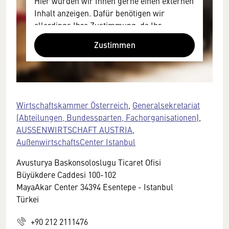
Hier würden wir Ihnen gerne einen externen
Inhalt anzeigen. Dafür benötigen wir
allerdings Ihre Zustimmung, da Ihr
Browser personenbezogene technische
Zustimmen
Daten zu Geräten und Nutzerverhalten
mitunter mit US-amerikanischen Anbietern
austauscht.
Diese Daten unterliegen keinem dem EU-
Datenschutzrecht angemessenen
Wirtschaftskammer Österreich
,
Generalsekretariat
Schutzniveau und insbesondere kann die
(Abteilungen, Bundessparten, Fachorganisationen)
,
US-amerikanische Regierung Zugang zu
AUSSENWIRTSCHAFT AUSTRIA
,
diesen Daten erlangen.
AußenwirtschaftsCenter Istanbul
Details finden Sie in unserer
Avusturya Baskonsoloslugu Ticaret Ofisi
Datenschutzerklärung. Sie können diese
Büyükdere Caddesi 100-102
Einstellungen jederzeit in den Cookie-
MayaAkar Center 34394 Esentepe - Istanbul
Einstellungen im Footer unserer Webseite
Türkei
widerrufen.
+90 212 2111476