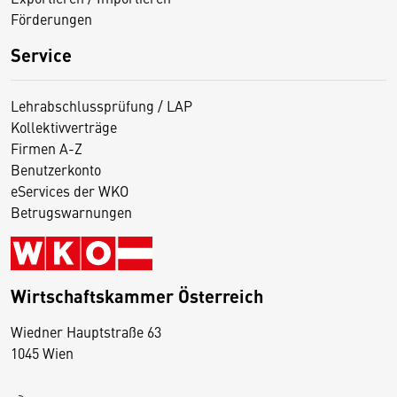
Förderungen
Service
Lehrabschlussprüfung / LAP
Kollektivverträge
Firmen A-Z
Benutzerkonto
eServices der WKO
Betrugswarnungen
Wirtschaftskammer Österreich
Wiedner Hauptstraße 63
D
1045 Wien
i
e