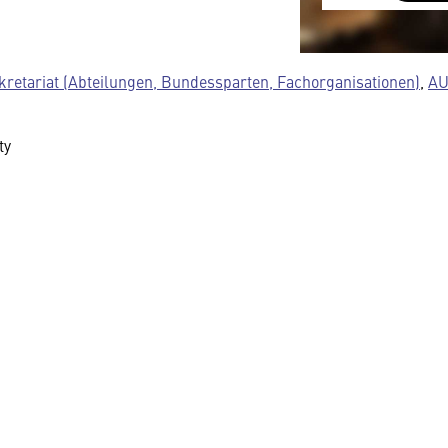
austauscht.
Diese Daten un
Datenschutzre
kretariat (Abteilungen, Bundessparten, Fachorganisationen)
,
AU
insbesondere k
Regierung Zuga
ty
Details finden 
Sie können dies
Cookie-Einstel
widerrufen.