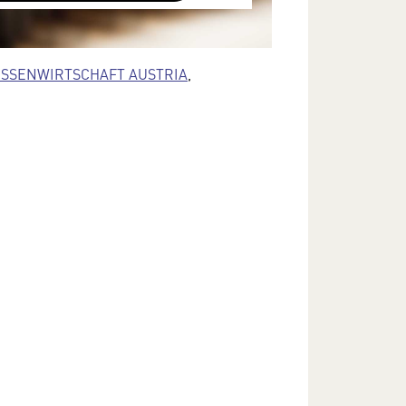
terliegen keinem dem EU-
cht angemessenen Schutzniveau und
SSENWIRTSCHAFT AUSTRIA
,
ann die US-amerikanische
ng zu diesen Daten erlangen.
Sie in unserer Datenschutzerklärung.
e Einstellungen jederzeit in den
lungen im Footer unserer Webseite