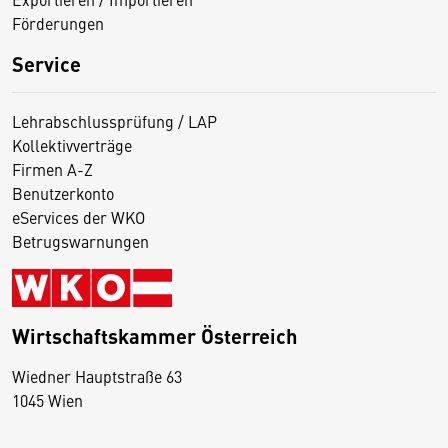
Förderungen
Service
Lehrabschlussprüfung / LAP
Kollektivverträge
Firmen A-Z
Benutzerkonto
eServices der WKO
Betrugswarnungen
Wirtschaftskammer Österreich
Wiedner Hauptstraße 63
D
1045 Wien
i
e