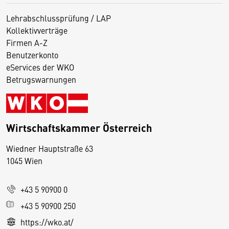
Lehrabschlussprüfung / LAP
Kollektivverträge
Firmen A-Z
Benutzerkonto
eServices der WKO
Betrugswarnungen
Wirtschaftskammer Österreich
Wiedner Hauptstraße 63
D
1045 Wien
i
e
+43 5 90900 0
s
e
+43 5 90900 250
S
https://wko.at/