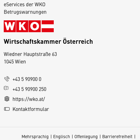
eServices der WKO
Betrugswarnungen
Wirtschaftskammer Österreich
Wiedner Hauptstraße 63
D
1045 Wien
i
e
+43 5 90900 0
s
e
+43 5 90900 250
S
https://wko.at/
e
Kontaktformular
it
e
v
Mehrsprachig
Englisch
Offenlegung
Barrierefreiheit
e