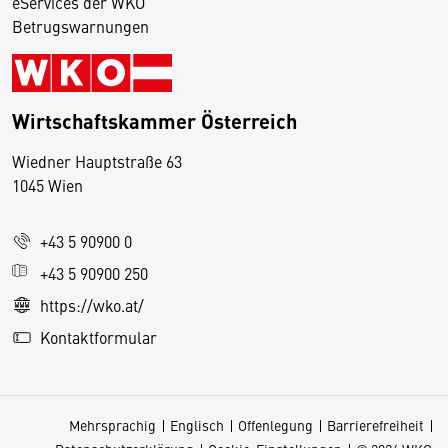
eServices der WKO
Betrugswarnungen
Wirtschaftskammer Österreich
Wiedner Hauptstraße 63
D
1045 Wien
i
e
+43 5 90900 0
s
e
+43 5 90900 250
S
https://wko.at/
e
Kontaktformular
it
e
v
Mehrsprachig
Englisch
Offenlegung
Barrierefreiheit
e