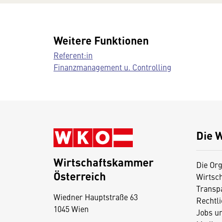
Weitere Funktionen
Referent:in
Finanzmanagement u. Controlling
Die 
Wirtschaftskammer
Die Org
Österreich
Wirtsc
D
Transp
Wiedner Hauptstraße 63
i
Rechtl
1045 Wien
Jobs u
e