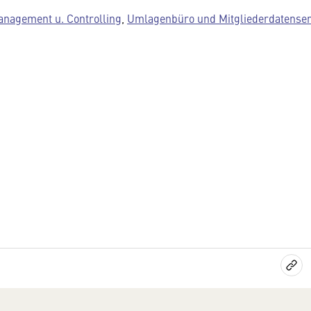
nagement u. Controlling
,
Umlagenbüro und Mitgliederdatenser