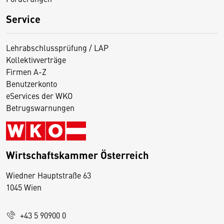
Service
Lehrabschlussprüfung / LAP
Kollektivverträge
Firmen A-Z
Benutzerkonto
eServices der WKO
Betrugswarnungen
Wirtschaftskammer Österreich
Wiedner Hauptstraße 63
D
1045 Wien
i
e
+43 5 90900 0
s