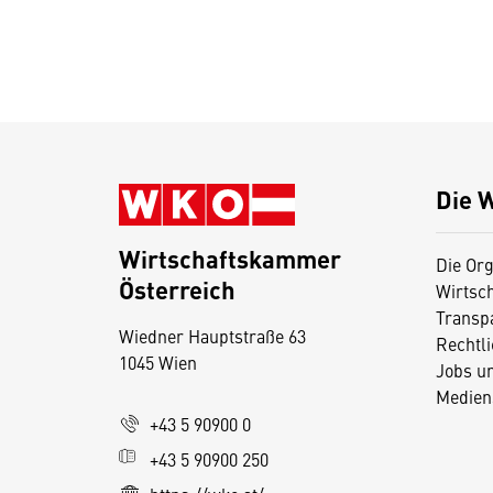
Die 
Wirtschaftskammer
Die Org
Österreich
Wirtsc
D
Transp
Wiedner Hauptstraße 63
i
Rechtl
1045 Wien
Jobs u
e
Medien
s
+43 5 90900 0
e
+43 5 90900 250
S
e