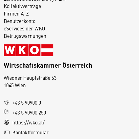
Kollektivverträge
Firmen A-Z
Benutzerkonto
eServices der WKO
Betrugswarnungen
Wirtschaftskammer Österreich
Wiedner Hauptstraße 63
D
1045 Wien
i
e
+43 5 90900 0
s
e
+43 5 90900 250
S
https://wko.at/
e
Kontaktformular
it