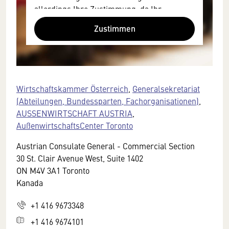
allerdings Ihre Zustimmung, da Ihr
Browser personenbezogene technische
Zustimmen
Daten zu Geräten und Nutzerverhalten
mitunter mit US-amerikanischen Anbietern
austauscht.
Diese Daten unterliegen keinem dem EU-
Datenschutzrecht angemessenen
Wirtschaftskammer Österreich
,
Generalsekretariat
Schutzniveau und insbesondere kann die
(Abteilungen, Bundessparten, Fachorganisationen)
,
US-amerikanische Regierung Zugang zu
AUSSENWIRTSCHAFT AUSTRIA
,
diesen Daten erlangen.
AußenwirtschaftsCenter Toronto
Details finden Sie in unserer
Austrian Consulate General - Commercial Section
Datenschutzerklärung. Sie können diese
30 St. Clair Avenue West, Suite 1402
Einstellungen jederzeit in den Cookie-
ON M4V 3A1 Toronto
Einstellungen im Footer unserer Webseite
Kanada
widerrufen.
+1 416 9673348
+1 416 9674101