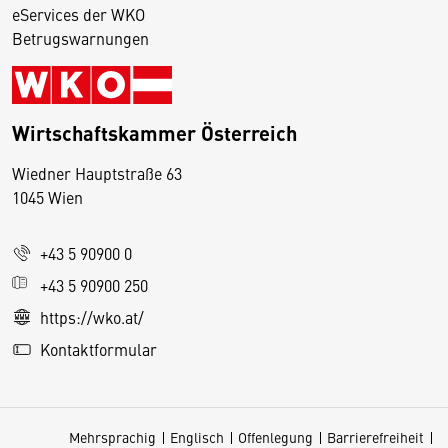
eServices der WKO
Betrugswarnungen
Wirtschaftskammer Österreich
Wiedner Hauptstraße 63
D
1045 Wien
i
e
+43 5 90900 0
s
e
+43 5 90900 250
S
https://wko.at/
e
Kontaktformular
it
e
v
Mehrsprachig
Englisch
Offenlegung
Barrierefreiheit
e