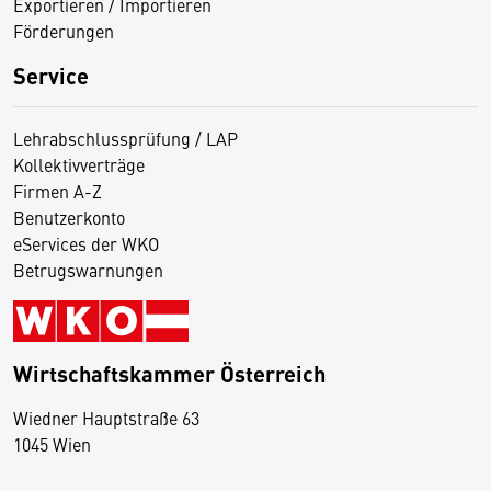
Exportieren / Importieren
Förderungen
Service
Lehrabschlussprüfung / LAP
Kollektivverträge
Firmen A-Z
Benutzerkonto
eServices der WKO
Betrugswarnungen
Wirtschaftskammer Österreich
Wiedner Hauptstraße 63
D
1045 Wien
i
e