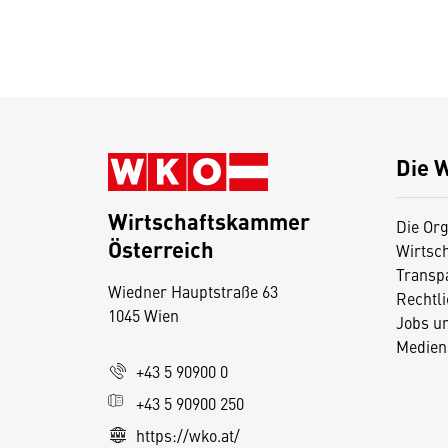
Die 
Wirtschaftskammer
Die Org
Österreich
Wirtsc
D
Transp
Wiedner Hauptstraße 63
i
Rechtl
1045 Wien
Jobs u
e
Medien
s
+43 5 90900 0
e
+43 5 90900 250
S
e
https://wko.at/