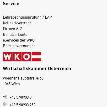
Service
Lehrabschlussprüfung / LAP
Kollektivverträge
Firmen A-Z
Benutzerkonto
eServices der WKO
Betrugswarnungen
Wirtschaftskammer Österreich
Wiedner Hauptstraße 63
D
1045 Wien
i
e
+43 5 90900 0
s
e
+43 5 90900 250