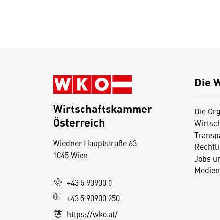
Die 
Wirtschaftskammer
Die Org
Österreich
Wirtsc
D
Transp
Wiedner Hauptstraße 63
i
Rechtl
1045 Wien
Jobs u
e
Medien
s
+43 5 90900 0
e
+43 5 90900 250
S
e
https://wko.at/