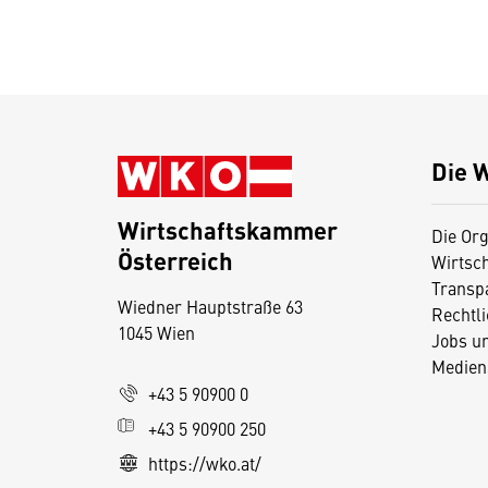
Die 
Wirtschaftskammer
Die Org
Österreich
Wirtsc
D
Transp
Wiedner Hauptstraße 63
i
Rechtl
1045 Wien
Jobs u
e
Medien
s
+43 5 90900 0
e
+43 5 90900 250
S
e
https://wko.at/