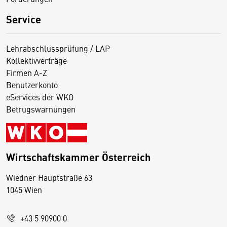
Service
Lehrabschlussprüfung / LAP
Kollektivverträge
Firmen A-Z
Benutzerkonto
eServices der WKO
Betrugswarnungen
Wirtschaftskammer Österreich
Wiedner Hauptstraße 63
D
1045 Wien
i
e
+43 5 90900 0
s