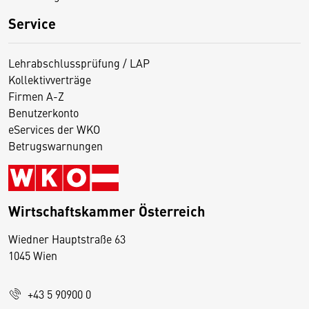
Service
Lehrabschlussprüfung / LAP
Kollektivverträge
Firmen A-Z
Benutzerkonto
eServices der WKO
Betrugswarnungen
Wirtschaftskammer Österreich
Wiedner Hauptstraße 63
D
1045 Wien
i
e
+43 5 90900 0
s