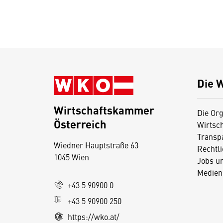
Die 
Wirtschaftskammer
Die Org
Österreich
Wirtsc
D
Transp
Wiedner Hauptstraße 63
i
Rechtl
1045 Wien
Jobs u
e
Medien
s
+43 5 90900 0
e
+43 5 90900 250
S
e
https://wko.at/