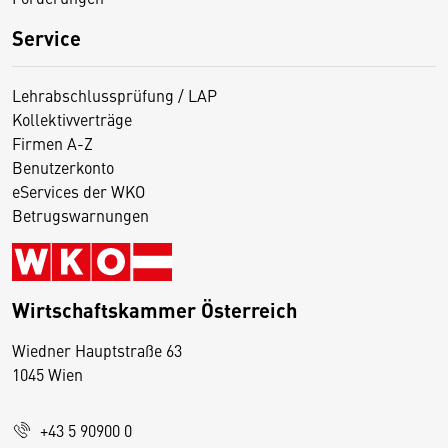
Service
Lehrabschlussprüfung / LAP
Kollektivverträge
Firmen A-Z
Benutzerkonto
eServices der WKO
Betrugswarnungen
Wirtschaftskammer Österreich
Wiedner Hauptstraße 63
D
1045 Wien
i
e
+43 5 90900 0
s