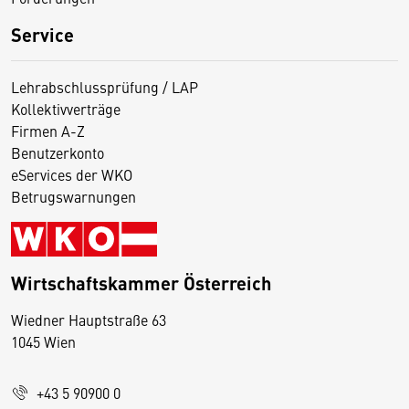
Service
Lehrabschlussprüfung / LAP
Kollektivverträge
Firmen A-Z
Benutzerkonto
eServices der WKO
Betrugswarnungen
Wirtschaftskammer Österreich
Wiedner Hauptstraße 63
D
1045 Wien
i
e
+43 5 90900 0
s