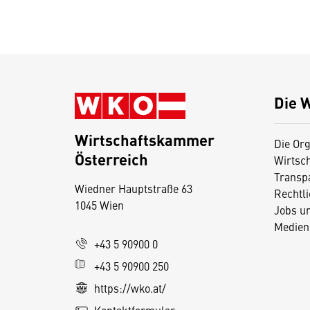
Die 
Wirtschaftskammer
Die Org
Österreich
Wirtsc
D
Transp
Wiedner Hauptstraße 63
i
Rechtl
1045 Wien
Jobs u
e
Medien
s
+43 5 90900 0
e
+43 5 90900 250
S
e
https://wko.at/
it
Kontaktformular