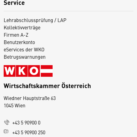
Service
Lehrabschlussprüfung / LAP
Kollektivverträge
Firmen A-Z
Benutzerkonto
eServices der WKO
Betrugswarnungen
Wirtschaftskammer Österreich
Wiedner Hauptstraße 63
D
1045 Wien
i
e
+43 5 90900 0
s
e
+43 5 90900 250