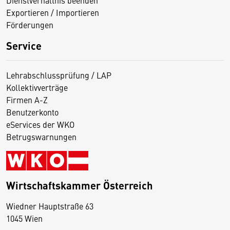
Dienstverhältnis beenden
Exportieren / Importieren
Förderungen
Service
Lehrabschlussprüfung / LAP
Kollektivverträge
Firmen A-Z
Benutzerkonto
eServices der WKO
Betrugswarnungen
Wirtschaftskammer Österreich
Wiedner Hauptstraße 63
D
1045 Wien
i