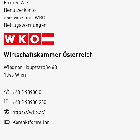
Firmen A-Z
Benutzerkonto
eServices der WKO
Betrugswarnungen
Wirtschaftskammer Österreich
Wiedner Hauptstraße 63
D
1045 Wien
i
e
+43 5 90900 0
s
e
+43 5 90900 250
S
https://wko.at/
e
Kontaktformular
it
e