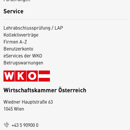
Service
Lehrabschlussprüfung / LAP
Kollektivverträge
Firmen A-Z
Benutzerkonto
eServices der WKO
Betrugswarnungen
Wirtschaftskammer Österreich
Wiedner Hauptstraße 63
D
1045 Wien
i
e
+43 5 90900 0
s