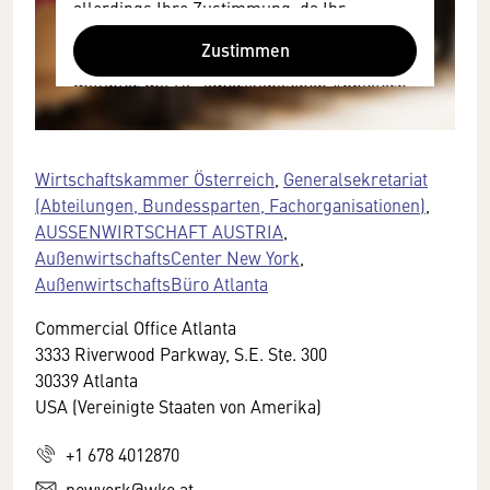
allerdings Ihre Zustimmung, da Ihr
Browser personenbezogene technische
Zustimmen
Daten zu Geräten und Nutzerverhalten
mitunter mit US-amerikanischen Anbietern
austauscht.
Diese Daten unterliegen keinem dem EU-
Datenschutzrecht angemessenen
Wirtschaftskammer Österreich
,
Generalsekretariat
Schutzniveau und insbesondere kann die
(Abteilungen, Bundessparten, Fachorganisationen)
,
US-amerikanische Regierung Zugang zu
AUSSENWIRTSCHAFT AUSTRIA
,
diesen Daten erlangen.
AußenwirtschaftsCenter New York
,
AußenwirtschaftsBüro Atlanta
Details finden Sie in unserer
Datenschutzerklärung. Sie können diese
Commercial Office Atlanta
Einstellungen jederzeit in den Cookie-
3333 Riverwood Parkway, S.E. Ste. 300
Einstellungen im Footer unserer Webseite
30339 Atlanta
widerrufen.
USA (Vereinigte Staaten von Amerika)
+1 678 4012870
newyork@wko.at