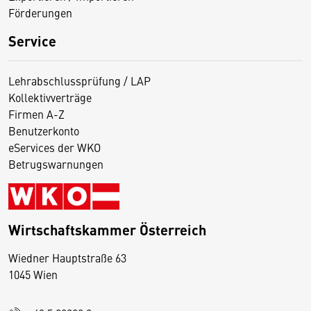
Förderungen
Service
Lehrabschlussprüfung / LAP
Kollektivverträge
Firmen A-Z
Benutzerkonto
eServices der WKO
Betrugswarnungen
Wirtschaftskammer Österreich
Wiedner Hauptstraße 63
D
1045 Wien
i
e