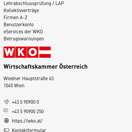
Lehrabschlussprüfung / LAP
Kollektivverträge
Firmen A-Z
Benutzerkonto
eServices der WKO
Betrugswarnungen
Wirtschaftskammer Österreich
Wiedner Hauptstraße 63
D
1045 Wien
i
e
+43 5 90900 0
s
e
+43 5 90900 250
S
https://wko.at/
e
Kontaktformular