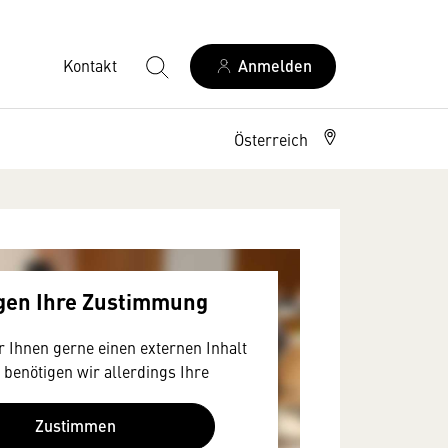
Kontakt
Anmelden
Österreich
igen Ihre Zustimmung
 Ihnen gerne einen externen Inhalt
 benötigen wir allerdings Ihre
a Ihr Browser personenbezogene
en zu Geräten und Nutzerverhalten
Zustimmen
S-amerikanischen Anbietern