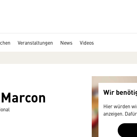
chen
Veranstaltungen
News
Videos
 Marcon
Wir benöt
Hier würden wir
ional
anzeigen. Dafür
Zustimmung, d
technische Dat
mitunter mit U