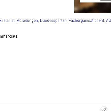
austauscht.
Diese Daten un
Datenschutzre
kretariat (Abteilungen, Bundessparten, Fachorganisationen)
,
AU
insbesondere k
Regierung Zuga
ommerciale
Details finden 
Sie können dies
Cookie-Einstel
widerrufen.