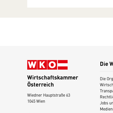
Die 
Wirtschaftskammer
Die Org
Österreich
Wirtsc
D
Transp
Wiedner Hauptstraße 63
i
Rechtl
1045 Wien
Jobs u
e
Medien
s