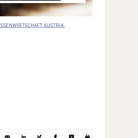
terliegen keinem dem EU-
cht angemessenen Schutzniveau und
SSENWIRTSCHAFT AUSTRIA
,
ann die US-amerikanische
ng zu diesen Daten erlangen.
Sie in unserer Datenschutzerklärung.
e Einstellungen jederzeit in den
lungen im Footer unserer Webseite