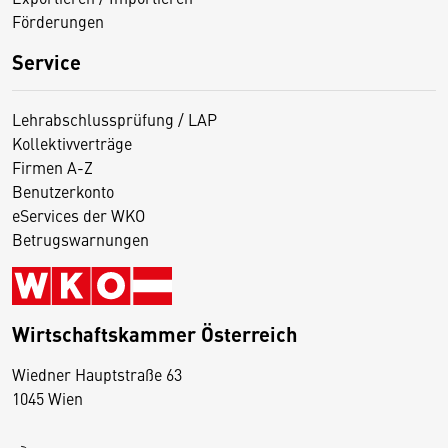
Förderungen
Service
Lehrabschlussprüfung / LAP
Kollektivverträge
Firmen A-Z
Benutzerkonto
eServices der WKO
Betrugswarnungen
Wirtschaftskammer Österreich
Wiedner Hauptstraße 63
D
1045 Wien
i
e