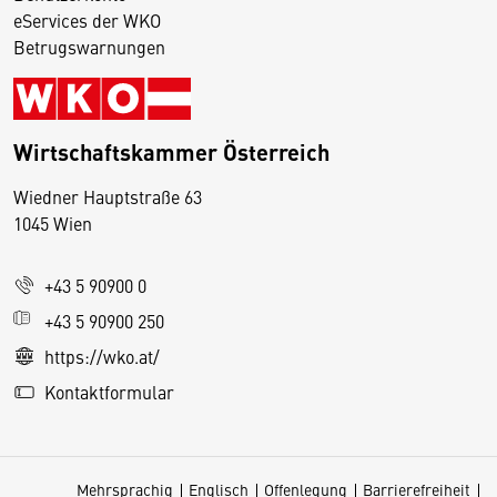
eServices der WKO
Betrugswarnungen
Wirtschaftskammer Österreich
Wiedner Hauptstraße 63
D
1045 Wien
i
e
+43 5 90900 0
s
e
+43 5 90900 250
S
https://wko.at/
e
Kontaktformular
it
e
v
Mehrsprachig
Englisch
Offenlegung
Barrierefreiheit