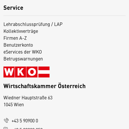
Service
Lehrabschlussprüfung / LAP
Kollektivverträge
Firmen A-Z
Benutzerkonto
eServices der WKO
Betrugswarnungen
Wirtschaftskammer Österreich
Wiedner Hauptstraße 63
D
1045 Wien
i
e
+43 5 90900 0
s