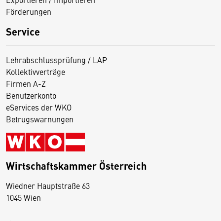
Förderungen
Service
Lehrabschlussprüfung / LAP
Kollektivverträge
Firmen A-Z
Benutzerkonto
eServices der WKO
Betrugswarnungen
Wirtschaftskammer Österreich
Wiedner Hauptstraße 63
D
1045 Wien
i
e