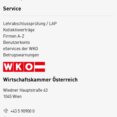
Service
Lehrabschlussprüfung / LAP
Kollektivverträge
Firmen A-Z
Benutzerkonto
eServices der WKO
Betrugswarnungen
Wirtschaftskammer Österreich
Wiedner Hauptstraße 63
D
1045 Wien
i
e
+43 5 90900 0
s