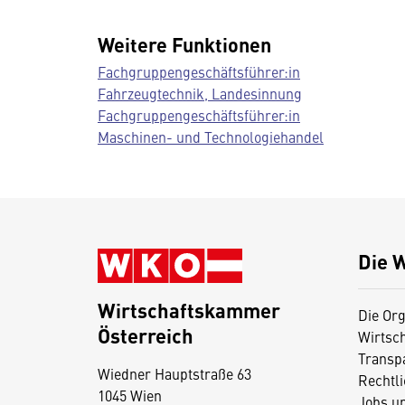
Weitere Funktionen
Fachgruppengeschäftsführer:in
Fahrzeugtechnik, Landesinnung
Fachgruppengeschäftsführer:in
Maschinen- und Technologiehandel
Die 
Wirtschaftskammer
Die Org
Österreich
Wirtsc
D
Transp
Wiedner Hauptstraße 63
i
Rechtl
1045 Wien
Jobs u
e