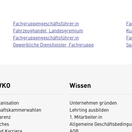
Fachgruppengeschäftsführer:in
Fa
Fahrzeughandel, Landesgremium
Ku
Fachgruppengeschäftsführer:in
Fa
Gewerbliche Dienstleister, Fachgruppe
Sp
WKO
Wissen
anisation
Unternehmen gründen
haftskammerwahlen
Lehrling ausbilden
arenz
1. Mitarbeiter:in
iches
Allgemeine Geschäftsbedingu
nd Karriere
AGB