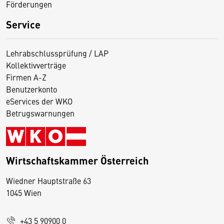
Förderungen
Service
Lehrabschlussprüfung / LAP
Kollektivverträge
Firmen A-Z
Benutzerkonto
eServices der WKO
Betrugswarnungen
Wirtschaftskammer Österreich
Wiedner Hauptstraße 63
D
1045 Wien
i
e
+43 5 90900 0
s