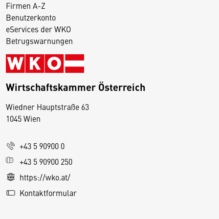
Firmen A-Z
Benutzerkonto
eServices der WKO
Betrugswarnungen
Wirtschaftskammer Österreich
Wiedner Hauptstraße 63
D
1045 Wien
i
e
+43 5 90900 0
s
e
+43 5 90900 250
S
https://wko.at/
e
Kontaktformular
it
e