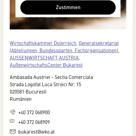
Browser personenbezogene technische
Zustimmen
Daten zu Geräten und Nutzerverhalten
mitunter mit US-amerikanischen Anbietern
austauscht.
Diese Daten unterliegen keinem dem EU-
Datenschutzrecht angemessenen
Wirtschaftskammer Österreich
,
Generalsekretariat
Schutzniveau und insbesondere kann die
(Abteilungen, Bundessparten, Fachorganisationen)
,
US-amerikanische Regierung Zugang zu
AUSSENWIRTSCHAFT AUSTRIA
,
diesen Daten erlangen.
AußenwirtschaftsCenter Bukarest
Details finden Sie in unserer
Ambasada Austriei - Sectia Comerciala
Datenschutzerklärung. Sie können diese
Strada Logofat Luca Stroici Nr. 15
Einstellungen jederzeit in den Cookie-
020581 Bucuresti
Einstellungen im Footer unserer Webseite
Rumänien
widerrufen.
+40 372 068900
+40 372 068909
bukarest@wko.at